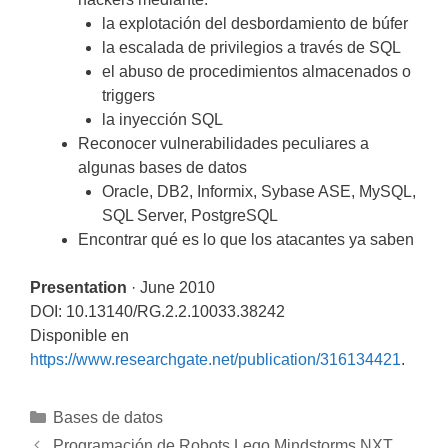
la explotación del desbordamiento de búfer
la escalada de privilegios a través de SQL
el abuso de procedimientos almacenados o
triggers
la inyección SQL
Reconocer vulnerabilidades peculiares a
algunas bases de datos
Oracle, DB2, Informix, Sybase ASE, MySQL,
SQL Server, PostgreSQL
Encontrar qué es lo que los atacantes ya saben
Presentation
· June 2010
DOI: 10.13140/RG.2.2.10033.38242
Disponible en
https://www.researchgate.net/publication/316134421
.
Categorías
Bases de datos
Navegación
Programación de Robots Lego Mindstorms NXT