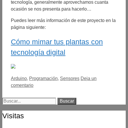
tecnología, generalmente aprovechamos cuanta
ocasión se nos presenta para hacerlo…
Puedes leer más información de este proyecto en la
página siguiente:
Cómo mimar tus plantas con
tecnología digital
Categorías
Arduino
,
Programación
,
Sensores
Deja un
comentario
Buscar:
Visitas