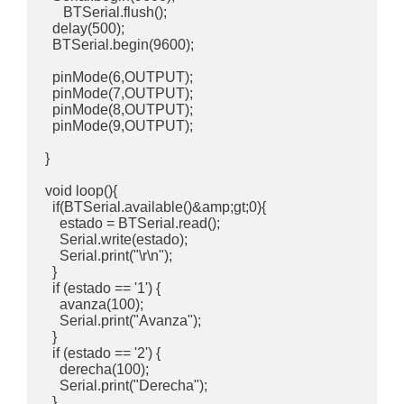
     BTSerial.flush();

  delay(500);

  BTSerial.begin(9600);

  pinMode(6,OUTPUT);

  pinMode(7,OUTPUT);

  pinMode(8,OUTPUT);

  pinMode(9,OUTPUT);

}

void loop(){

  if(BTSerial.available()&amp;gt;0){

    estado = BTSerial.read();

    Serial.write(estado);

    Serial.print("\r\n");

  }

  if (estado == '1') {

    avanza(100);

    Serial.print("Avanza");

  }

  if (estado == '2') {

    derecha(100);

    Serial.print("Derecha");

  }
