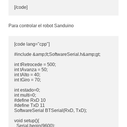
[/code]
Para controlar el robot Sanduino
[code lang="cpp"]

#include &amp;lt;SoftwareSerial.h&amp;gt;

int tRetrocede = 500;

int tAvanza = 50;

int tAlto = 40;

int tGiro = 70;

int estado=0;

int multi=0;

#define RxD 10

#define TxD 11

SoftwareSerial BTSerial(RxD, TxD);

void setup(){

  Serial.begin(9600);
