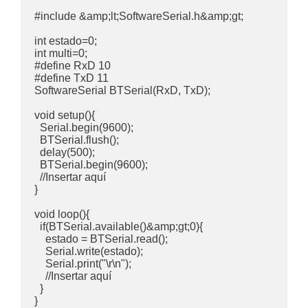
#include &amp;lt;SoftwareSerial.h&amp;gt;

int estado=0;

int multi=0;

#define RxD 10

#define TxD 11

SoftwareSerial BTSerial(RxD, TxD);

void setup(){

  Serial.begin(9600);

  BTSerial.flush();

  delay(500);

  BTSerial.begin(9600);

  //Insertar aquí

}

void loop(){

  if(BTSerial.available()&amp;gt;0){

    estado = BTSerial.read();

    Serial.write(estado);

    Serial.print("\r\n");

    //Insertar aquí

  }

}
