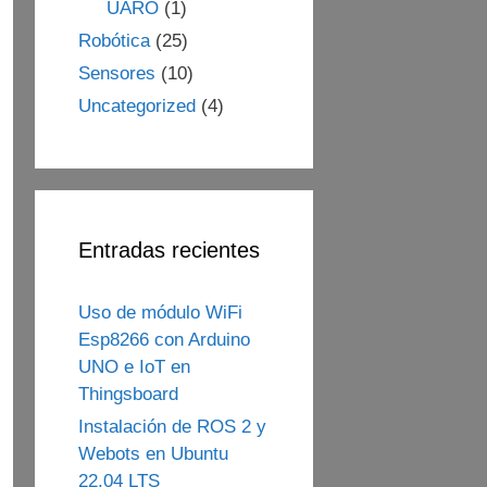
UARO
(1)
Robótica
(25)
Sensores
(10)
Uncategorized
(4)
Entradas recientes
Uso de módulo WiFi
Esp8266 con Arduino
UNO e IoT en
Thingsboard
Instalación de ROS 2 y
Webots en Ubuntu
22.04 LTS