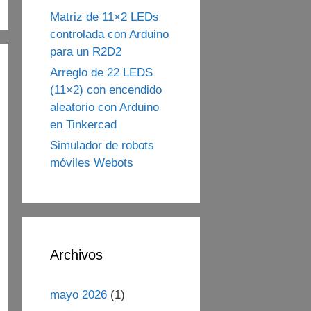
Matriz de 11×2 LEDs
controlada con Arduino
para un R2D2
Arreglo de 22 LEDS
(11×2) con encendido
aleatorio con Arduino
en Tinkercad
Simulador de robots
móviles Webots
Archivos
mayo 2026
(1)