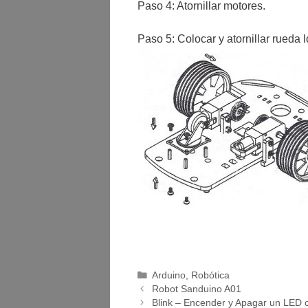
Paso 4: Atornillar motores.
Paso 5: Colocar y atornillar rueda l
Categorías
Arduino
,
Robótica
Navegación
Robot Sanduino A01
de
Blink – Encender y Apagar un LED 