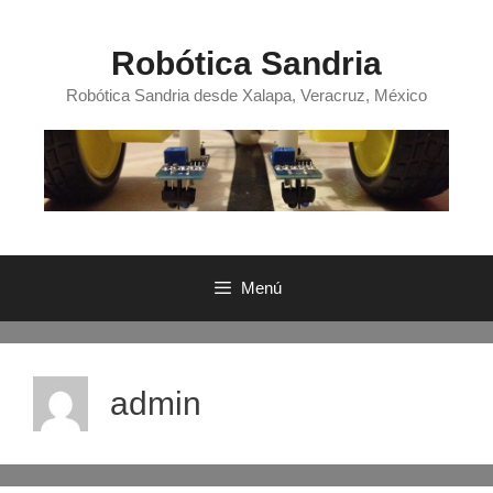
Saltar
al
Robótica Sandria
contenido
Robótica Sandria desde Xalapa, Veracruz, México
Menú
admin