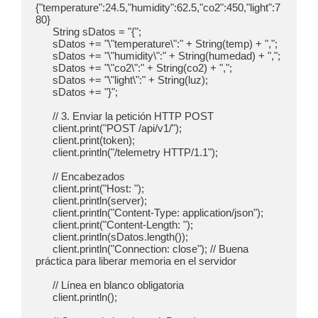
{"temperature":24.5,"humidity":62.5,"co2":450,"light":7
80}

      String sDatos = "{";

      sDatos += "\"temperature\":" + String(temp) + ",";

      sDatos += "\"humidity\":" + String(humedad) + ",";

      sDatos += "\"co2\":" + String(co2) + ",";

      sDatos += "\"light\":" + String(luz);

      sDatos += "}";

      // 3. Enviar la petición HTTP POST

      client.print("POST /api/v1/");

      client.print(token);

      client.println("/telemetry HTTP/1.1");

      // Encabezados

      client.print("Host: ");

      client.println(server);

      client.println("Content-Type: application/json");

      client.print("Content-Length: ");

      client.println(sDatos.length());

      client.println("Connection: close"); // Buena 
práctica para liberar memoria en el servidor

      // Línea en blanco obligatoria

      client.println(); 
