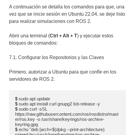
A continuación se detalla los comandos para que, una
vez que se inicie sesión en Ubuntu 22.04, se deje listo
para realizar simulaciones con ROS 2.
Abrir una terminal (
Ctrl + Alt + T
) y ejecutar estos
bloques de comandos:
7.1. Configurar los Repositorios y las Claves
Primero, autorizar a Ubuntu para que confíe en los
servidores de ROS 2.
$
$
$
 sudo curl -sSL 
https://raw.githubusercontent.com/ros/rosdistro/mast
er/ros.key -o /usr/share/keyrings/ros-archive-
$
 echo "deb [arch=$(dpkg --print-architecture) 
signed-by=/usr/share/keyrings/ros-archive-