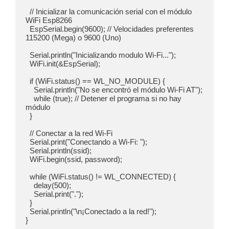
  // Inicializar la comunicación serial con el módulo 
WiFi Esp8266

  EspSerial.begin(9600); // Velocidades preferentes 
115200 (Mega) o 9600 (Uno)

  Serial.println("Inicializando modulo Wi-Fi...");

  WiFi.init(&EspSerial);

  if (WiFi.status() == WL_NO_MODULE) {

    Serial.println("No se encontró el módulo Wi-Fi AT");

    while (true); // Detener el programa si no hay 
módulo

  }

  // Conectar a la red Wi-Fi

  Serial.print("Conectando a Wi-Fi: ");

  Serial.println(ssid);

  WiFi.begin(ssid, password);

  while (WiFi.status() != WL_CONNECTED) {

    delay(500);

    Serial.print(".");

  }

  Serial.println("\n¡Conectado a la red!");

}
