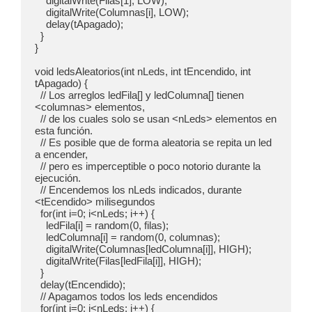
    digitalWrite(Filas[1], LOW);

    digitalWrite(Columnas[i], LOW);

    delay(tApagado);

  }

}

void ledsAleatorios(int nLeds, int tEncendido, int 
tApagado) {

  // Los arreglos ledFila[] y ledColumna[] tienen 
<columnas> elementos,

  // de los cuales solo se usan <nLeds> elementos en 
esta función.

  // Es posible que de forma aleatoria se repita un led 
a encender,

  // pero es imperceptible o poco notorio durante la 
ejecución.

  // Encendemos los nLeds indicados, durante 
<tEcendido> milisegundos

  for(int i=0; i<nLeds; i++) {

    ledFila[i] = random(0, filas);

    ledColumna[i] = random(0, columnas);

    digitalWrite(Columnas[ledColumna[i]], HIGH);

    digitalWrite(Filas[ledFila[i]], HIGH);

  }

  delay(tEncendido);

  // Apagamos todos los leds encendidos

  for(int i=0; i<nLeds; i++) {
