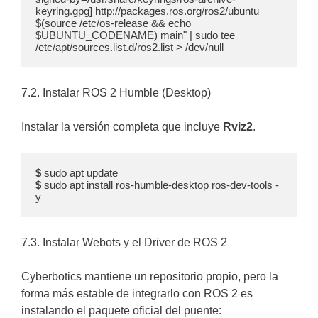
keyring.gpg] http://packages.ros.org/ros2/ubuntu 
$(source /etc/os-release && echo 
$UBUNTU_CODENAME) main" | sudo tee 
/etc/apt/sources.list.d/ros2.list > /dev/null
7.2. Instalar ROS 2 Humble (Desktop)
Instalar la versión completa que incluye
Rviz2
.
$
$
 sudo apt install ros-humble-desktop ros-dev-tools -
y
7.3. Instalar Webots y el Driver de ROS 2
Cyberbotics mantiene un repositorio propio, pero la
forma más estable de integrarlo con ROS 2 es
instalando el paquete oficial del puente: