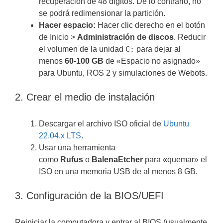
recuperación de 48 dígitos. De lo contrario, no
se podrá redimensionar la partición.
Hacer espacio:
Hacer clic derecho en el botón
de Inicio >
Administración de discos
. Reducir
el volumen de la unidad
C:
para dejar al
menos
60-100 GB
de «Espacio no asignado»
para Ubuntu, ROS 2 y simulaciones de Webots.
2. Crear el medio de instalación
Descargar el archivo ISO oficial de
Ubuntu
22.04.x LTS
.
Usar una herramienta
como
Rufus
o
BalenaEtcher
para «quemar» el
ISO en una memoria USB de al menos 8 GB.
3. Configuración de la BIOS/UEFI
Reiniciar la computadora y entrar al BIOS (usualmente