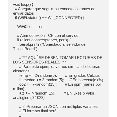
void loop() {

  // Asegurar que seguimos conectados antes de 
enviar datos

  if (WiFi.status() == WL_CONNECTED) {

    WiFiClient client;

    // Abrir conexión TCP con el servidor

    if (client.connect(server, port)) {

      Serial.println("Conectado al servidor de 
ThingsBoard");

      // *** AQUÍ SE DEBEN TOMAR LECTURAS DE 
LOS SENSORES REALES ***

      // Para este ejemplo, vamos simulando lecturas 
aleatorias

      temp += 2-random(5);        // En grados Celcius

      humedad += 2-random(5);     // En porcentaje (%)

      co2 += 7-random(15);        // En ppm (partes por 
millón)

      luz += 7-random(15);        // En luxes o valor 
analógico (0-1023)

      // 2. Preparar un JSON con múltiples variables

      // El formato final será: 

      // 