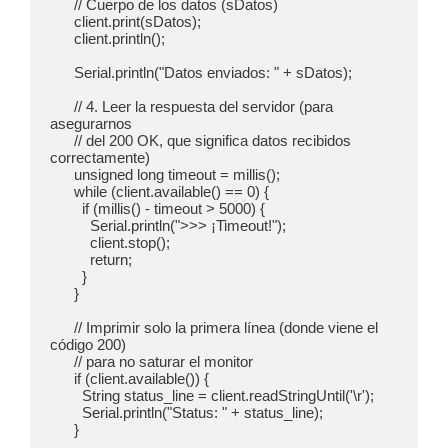
      // Cuerpo de los datos (sDatos)

      client.print(sDatos);

      client.println();

      Serial.println("Datos enviados: " + sDatos);

      // 4. Leer la respuesta del servidor (para 
asegurarnos 

      // del 200 OK, que significa datos recibidos 
correctamente)

      unsigned long timeout = millis();

      while (client.available() == 0) {

        if (millis() - timeout > 5000) {

          Serial.println(">>> ¡Timeout!");

          client.stop();

          return;

        }

      }

      // Imprimir solo la primera línea (donde viene el 
código 200) 

      // para no saturar el monitor

      if (client.available()) {

        String status_line = client.readStringUntil('\r');

        Serial.println("Status: " + status_line);

      }
