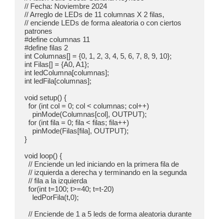
// Fecha: Noviembre 2024

// Arreglo de LEDs de 11 columnas X 2 filas,

// enciende LEDs de forma aleatoria o con ciertos 
patrones

#define columnas 11

#define filas 2

int Columnas[] = {0, 1, 2, 3, 4, 5, 6, 7, 8, 9, 10};

int Filas[] = {A0, A1};

int ledColumna[columnas];

int ledFila[columnas];

void setup() {

  for (int col = 0; col < columnas; col++)

    pinMode(Columnas[col], OUTPUT); 

  for (int fila = 0; fila < filas; fila++)

    pinMode(Filas[fila], OUTPUT);

}

void loop() {

  // Enciende un led iniciando en la primera fila de 

  // izquierda a derecha y terminando en la segunda 

  // fila a la izquierda

  for(int t=100; t>=40; t=t-20)

    ledPorFila(t,0);

  // Enciende de 1 a 5 leds de forma aleatoria durante 