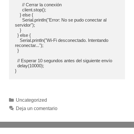
      // Cerrar la conexión

      client.stop();

    } else {

      Serial.println("Error: No se pudo conectar al 
servidor");

    }

  } else {

    Serial.println("Wi-Fi desconectado. Intentando 
reconectar...");

  }

  // Esperar 10 segundos antes del siguiente envío

  delay(10000);

Categorías
Uncategorized
Deja un comentario