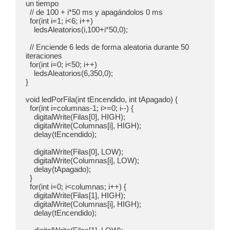
un tiempo

  // de 100 + i*50 ms y apagándolos 0 ms

  for(int i=1; i<6; i++)

    ledsAleatorios(i,100+i*50,0);

  // Enciende 6 leds de forma aleatoria durante 50 
iteraciones

  for(int i=0; i<50; i++)

    ledsAleatorios(6,350,0);

}

void ledPorFila(int tEncendido, int tApagado) {

  for(int i=columnas-1; i>=0; i--) {

    digitalWrite(Filas[0], HIGH);

    digitalWrite(Columnas[i], HIGH);

    delay(tEncendido);

    digitalWrite(Filas[0], LOW);

    digitalWrite(Columnas[i], LOW);

    delay(tApagado);

  }

  for(int i=0; i<columnas; i++) {

    digitalWrite(Filas[1], HIGH);

    digitalWrite(Columnas[i], HIGH);

    delay(tEncendido);
