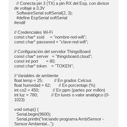
  // Conecta pin 3 (TX) a pin RX del Esp, con divisor 
de voltaje a 3.3V

  SoftwareSerial softSerial(2, 3); 

  #define EspSerial softSerial

#endif

// Credenciales Wi-Fi

const char* ssid     = "nombre-red-wifi";

const char* password = "clave-red-wifi";

// Configuración del servidor ThingsBoard

const char* server   = "thingsboard.cloud";

const int port       = 80;

const char* token    = "TOKEN";

// Variables de ambiente

float temp = 25;          // En grados Celcius

float humedad = 62;       // En porcentaje (%)

int co2 = 450;            // En ppm (partes por millón)

int luz = 780;            // En luxes o valor analógico (0-
1023)

void setup() {

  Serial.begin(9600);

  Serial.println("Iniciando programa AmbiSensor - 
Sensor Ambiental...");
