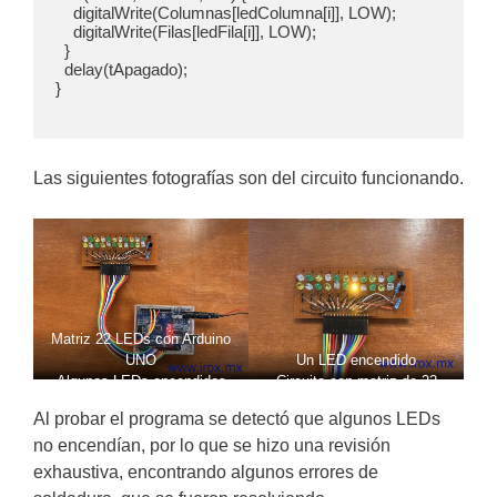
    digitalWrite(Columnas[ledColumna[i]], LOW);

    digitalWrite(Filas[ledFila[i]], LOW);    

  }

  delay(tApagado);

}

Las siguientes fotografías son del circuito funcionando.
Matriz 22 LEDs con Arduino
UNO
Un LED encendido
Algunos LEDs encendidos
Circuito con matriz de 22
LEDs conectado a Arduino
Al probar el programa se detectó que algunos LEDs
UNO dentro de la cabeza de
no encendían, por lo que se hizo una revisión
R2D2
exhaustiva, encontrando algunos errores de