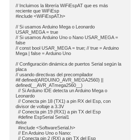
// Incluimos la librería WiFiEspAT que es más 
reciente que WiFiEsp

#include <WiFiEspAT.h>

// Si usamos Arduino Mega o Leonardo 
USAR_MEGA = true

// Si usamos Arduino Uno o Nano USAR_MEGA = 
false

// const bool USAR_MEGA = true; // true = Arduino 
Mega | false = Arduino Uno

// Configuración dinámica de puertos Serial según la 
placa

// usando directivas del precompilador

#if defined(ARDUINO_AVR_MEGA2560) || 
defined(__AVR_ATmega2560__)

  // Si Arduino IDE detecta un Arduino Mega o 
Leonardo

  // Conecta pin 18 (TX1) a pin RX del Esp, con 
divisor de voltaje a 3.3V

  // Conecta pin 19 (RX1) a pin TX del Esp

  #define EspSerial Serial1

#else

  #include <SoftwareSerial.h>

  // En Arduino Uno o Nano:

  // Conecta pin 2 (RX) a pin TX del Esp
